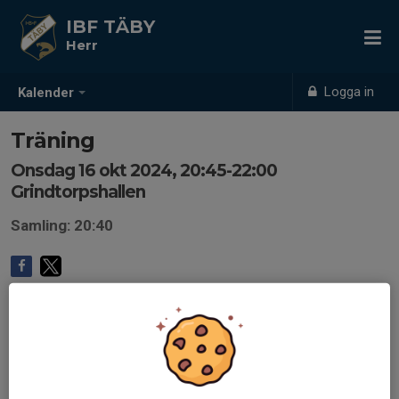
IBF TÄBY
Herr
Logga in
Kalender
Träning
Onsdag 16 okt 2024, 20:45-22:00
Grindtorpshallen
Samling: 20:40