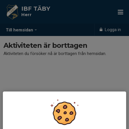
IBF TÄBY
Herr
Logga in
Till hemsidan
Aktiviteten är borttagen
Aktiviteten du försöker nå är borttagen från hemsidan.