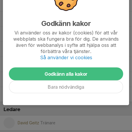
15. Patric Geitz
21. Victor Eshammar
Godkänn kakor
Vi använder oss av kakor (cookies) för att vår
37. Erik Ching Nyman
webbplats ska fungera bra för dig. De används
även för webbanalys i syfte att hjälpa oss att
44. David Westberg
förbättra våra tjänster.
Så använder vi cookies
70. Marcus Björklund
Godkänn alla kakor
88. Dennis Hallander
Bara nödvändiga
96. Fredrik Elm
Ledare
David Geitz
Tränare