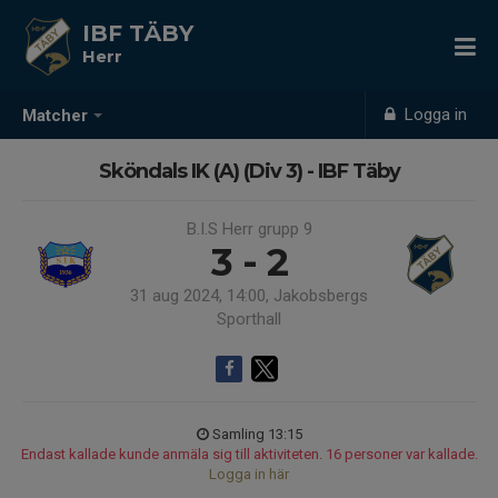
IBF TÄBY
Herr
Logga in
Matcher
Sköndals IK (A) (Div 3) - IBF Täby
B.I.S Herr grupp 9
3 - 2
31 aug 2024, 14:00, Jakobsbergs
Sporthall
Samling 13:15
Endast kallade kunde anmäla sig till aktiviteten. 16 personer var kallade.
Logga in här