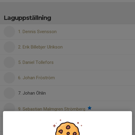
Laguppställning
1. Dennis Svensson
2. Erik Billebjer Ulrikson
5. Daniel Tollefors
6. Johan Fröström
7. Johan Öhlin
9. Sebastian Malmgren Strömberg
12. Nikolas Lundström