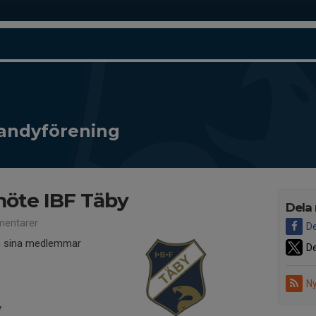
andyförening
möte IBF Täby
Dela
entarer
De
in sina medlemmar
De
Ny
y