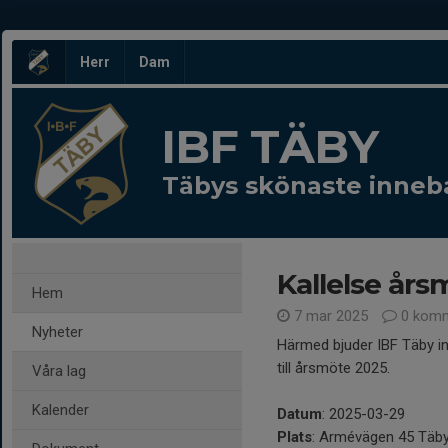
Herr
Dam
IBF TÄBY
Täbys skönaste inneb
Kallelse års
Hem
7 mar 2025
0 komm
Nyheter
Härmed bjuder IBF Täby 
till årsmöte 2025.
Våra lag
Kalender
Datum
: 2025-03-29
Plats
: Armévägen 45 Täb