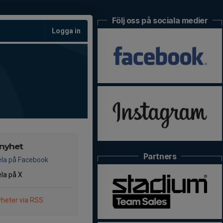
Följ oss på sociala medier
Logga in
 nyhet
Partners
la på Facebook
la på X
heter via RSS