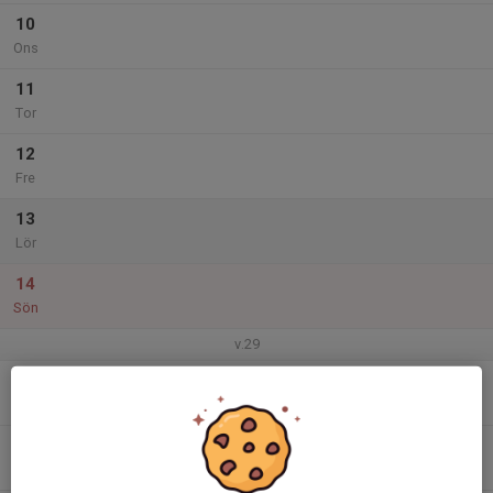
10
Ons
11
Tor
12
Fre
13
Lör
14
Sön
v.29
15
Mån
16
Tis