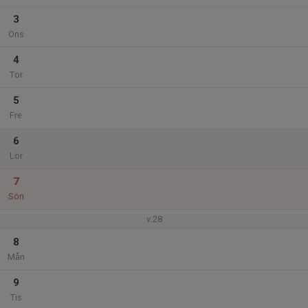
3
Ons
4
Tor
5
Fre
6
Lör
7
Sön
v.28
8
Mån
9
Tis