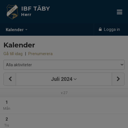
IBF TÄBY
Herr
Logga in
Kalender
Kalender
Gå till idag
|
Prenumerera
Juli 2024
v.27
1
Mån
2
Tis