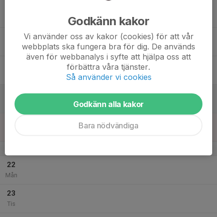
17
Godkänn kakor
Ons
Vi använder oss av kakor (cookies) för att vår
18
webbplats ska fungera bra för dig. De används
Tor
även för webbanalys i syfte att hjälpa oss att
19
förbättra våra tjänster.
Fre
Så använder vi cookies
20
Godkänn alla kakor
Lör
21
Bara nödvändiga
Sön
v.30
22
Mån
23
Tis